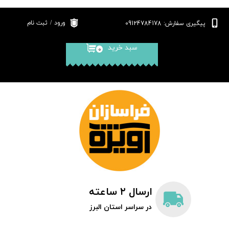
حساب کاربری من
پیگیری سفارش: 09124784178
ورود
/
ثبت نام
تغییر کلمه عبور
سبد خرید
۰
سفارشات
خروج
ارسال ۲ ساعته
در سراسر استان البرز