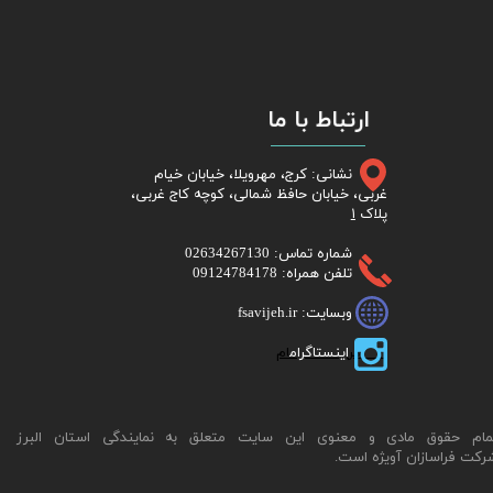
ارتباط با ما
نشانی: کرج، مهرویلا، خیابان خیام
غربی، خیابان حافظ شمالی، کوچه کاج غربی،
پلاک
۱
شماره تماس: 02634267130
تلفن همراه: 09124784178
وبسایت: fsavijeh.ir
​​​​​​​ گر
اینستاگرام
ام
مام حقوق مادی و معنوی این سایت متعلق به نمایندگی استان البرز
رکت فراسازان آویژه است.