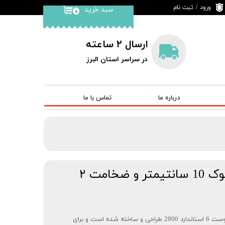
ورود
/
ثبت نام
سبد خرید
۰
حساب کاربری من
تغییر کلمه عبور
ارسال ۲ ساعته
سفارشات
در سراسر استان البرز
خروج
درباره ما
تماس با ما
هشتگیر گالوانیزه بلوک 10 سانتیمتر و ضخامت ۲
این قطعه مطابق با ضابطه 714 و پیوست 6 استاندارد 2800 طراحی و ساخته شده است و برای