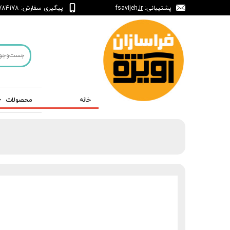
پشتیبانی: fsavijeh
.ir
پیگیری سفارش: 09124784178
خانه
محصولات